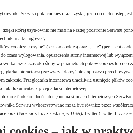
wnika Serwisu pliki cookies oraz uzyskującym do nich dostęp jest 
 dzięki której użytkownik nie musi na każdej podstronie Serwisu pono
 techniki marketingowe”;
ów cookies: „sesyjne” (session cookies) oraz „stałe” (persistent cook
zasu wylogowania, opuszczenia strony internetowej lub wyłączenia o
nika przez czas określony w parametrach plików cookies lub do cza
zeglądarka internetowa) zazwyczaj domyślnie dopuszcza przechowyw
zakresie. Przeglądarka internetowa umożliwia usunięcie plików cook
c lub dokumentacja przeglądarki internetowej.
iektóre funkcjonalności dostępne na stronach internetowych Serwisu.
ownika Serwisu wykorzystywane mogą być również przez współpracuj
acebook (Facebook Inc. z siedzibą w USA), Twitter (Twitter Inc. z si
i cookies – jak w prakty