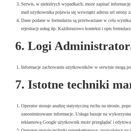
Serwis, w niektórych wypadkach, może zapisać informację
mail użytkownika pojawia się wewnątrz adresu url strony z
Dane podane w formularzu są przetwarzane w celu wynikaj
rejestracji usług itp. Każdorazowo kontekst i opis formular
6. Logi Administrator
Informacje zachowaniu użytkowników w serwisie mogą pod
7. Istotne techniki m
Operator stosuje analizę statystyczną ruchu na stronie, po
zanonimizowane informacje. Usługa bazuje na wykorzystan
reklamową Google użytkownik może przeglądać i edytować 
Operator stosuje techniki remarketingowe, pozwalające n