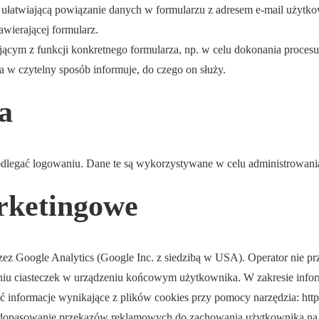
 ułatwiającą powiązanie danych w formularzu z adresem e-mail użytk
awierającej formularz.
ącym z funkcji konkretnego formularza, np. w celu dokonania procesu
za w czytelny sposób informuje, do czego on służy.
a
legać logowaniu. Dane te są wykorzystywane w celu administrowani
arketingowe
przez Google Analytics (Google Inc. z siedzibą w USA). Operator nie p
iu ciasteczek w urządzeniu końcowym użytkownika. W zakresie infor
informacje wynikające z plików cookies przy pomocy narzędzia: http
a dopasowanie przekazów reklamowych do zachowania użytkownika na 