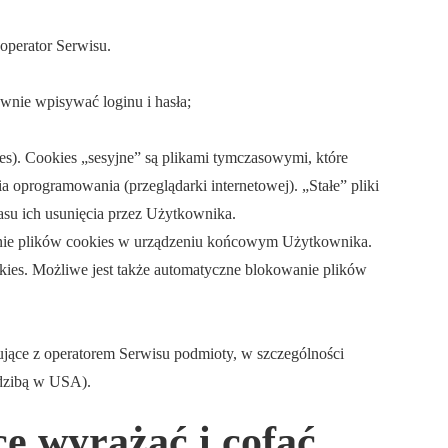
operator Serwisu.
wnie wpisywać loginu i hasła;
ies). Cookies „sesyjne” są plikami tymczasowymi, które
programowania (przeglądarki internetowej). „Stałe” pliki
su ich usunięcia przez Użytkownika.
anie plików cookies w urządzeniu końcowym Użytkownika.
ies. Możliwe jest także automatyczne blokowanie plików
ące z operatorem Serwisu podmioty, w szczególności
edzibą w USA).
ce wyrażać i cofać