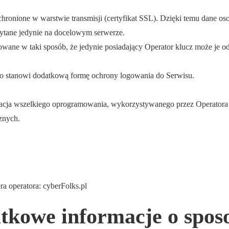
onione w warstwie transmisji (certyfikat SSL). Dzięki temu dane os
ytane jedynie na docelowym serwerze.
ne w taki sposób, że jedynie posiadający Operator klucz może je od
co stanowi dodatkową formę ochrony logowania do Serwisu.
izacja wszelkiego oprogramowania, wykorzystywanego przez Operatora
znych.
a operatora: cyberFolks.pl
atkowe informacje o spos