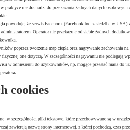
k w praktyce nie dochodzi do przekazania żadnych danych osobowych 
kie.
logia powoduje, że serwis Facebook (Facebook Inc. z siedzibą w USA) 
 administratorem, Operator nie przekazuje od siebie żadnych dodatk
tkownika.
wników poprzez tworzenie map ciepła oraz nagrywanie zachowania na s
soby fizycznej one dotyczą. W szczególności nagrywaniu nie podlegają 
rwisu w odniesieniu do użytkowników, np. mogące przesłać maila do uż
peratora.
ch cookies
yczne, w szczególności pliki tekstowe, które przechowywane są w urz
yczaj zawierają nazwę strony internetowej, z której pochodzą, czas 